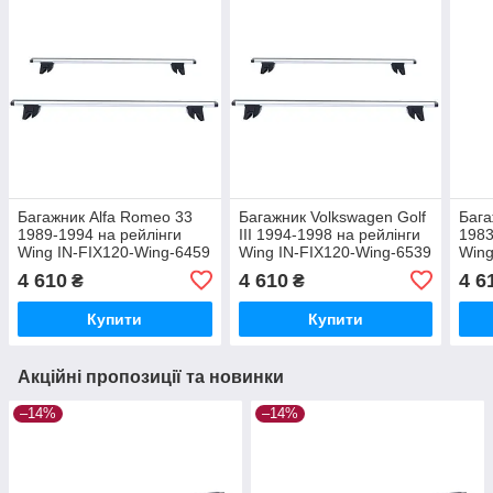
Багажник Alfa Romeo 33
Багажник Volkswagen Golf
Бага
1989-1994 на рейлінги
III 1994-1998 на рейлінги
1983
Wing IN-FIX120-Wing-6459
Wing IN-FIX120-Wing-6539
Wing
4 610
4 610
4 6
₴
₴
Купити
Купити
Акційні пропозиції та новинки
–14%
–14%