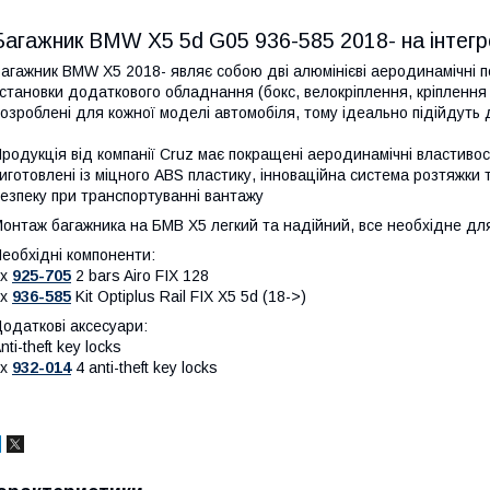
Багажник BMW X5 5d G05 936-585 2018- на інтегро
агажник BMW X5 2018- являє собою дві алюмінієві аеродинамічні п
становки додаткового обладнання (бокс, велокріплення, кріплення
озроблені для кожної моделі автомобіля, тому ідеально підійдуть
родукція від компанії Cruz має покращені аеродинамічні властивос
иготовлені із міцного ABS пластику, інноваційна система розтяжки
езпеку при транспортуванні вантажу
онтаж багажника на БМВ X5 легкий та надійний, все необхідне для 
еобхідні компоненти:
1x
925-705
2 bars Airo FIX 128
1x
936-585
Kit Optiplus Rail FIX X5 5d (18->)
одаткові аксесуари:
nti-theft key locks
1x
932-014
4 anti-theft key locks