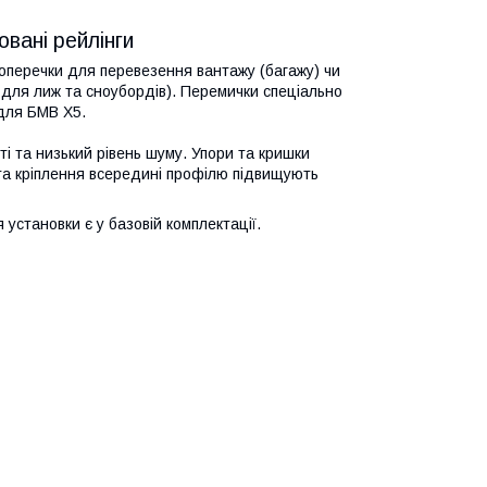
вані рейлінги
оперечки для перевезення вантажу (багажу) чи
 для лиж та сноубордів). Перемички спеціально
 для БМВ X5.
ті та низький рівень шуму. Упори та кришки
 та кріплення всередині профілю підвищують
установки є у базовій комплектації.