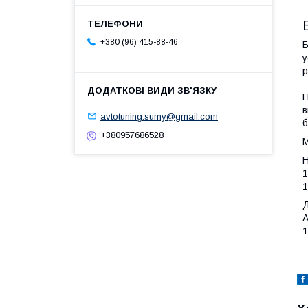
+380 (96) 415-88-46
Б
у
р
П
в
avtotuning.sumy@gmail.com
б
+380957686528
М
Н
Д
A