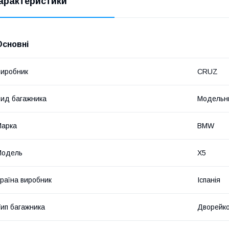
арактеристики
Основні
иробник
CRUZ
ид багажника
Модельн
Марка
BMW
Модель
X5
раїна виробник
Іспанія
ип багажника
Дворейк