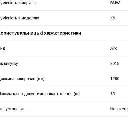
умісність з маркою
BMW
умісність з моделлю
X5
Користувальницькі характеристики
Вид
Airo
ік випуску
2018-
овжина поперечин (мм)
1280
аксимально допустиме навантаження (кг)
75
ип установки
На інтегр