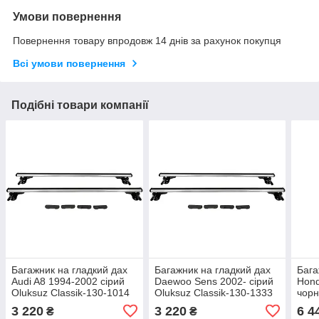
Умови повернення
Повернення товару впродовж 14 днів за рахунок покупця
Всі умови повернення
Подібні товари компанії
Багажник на гладкий дах
Багажник на гладкий дах
Бага
Audi A8 1994-2002 сірий
Daewoo Sens 2002- сірий
Hond
Oluksuz Classik-130-1014
Oluksuz Classik-130-1333
чорн
Blac
3 220
3 220
6 4
₴
₴