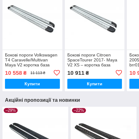
Бокові пороги Volkswagen
Бокові пороги Citroen
Боко
T4 Caravelle/Multivan
SpaceTourer 2017- Maya
2005
Maya V2 коротка база
V2 XS – коротка база
brr
brr087+my2213
brr559+my2213
10 558
10 911
10 
₴
₴
11 113 ₴
Купити
Купити
Акційні пропозиції та новинки
–29%
–22%