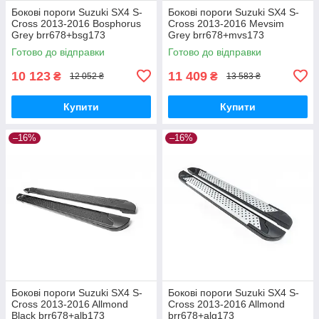
Бокові пороги Suzuki SX4 S-
Бокові пороги Suzuki SX4 S-
Cross 2013-2016 Bosphorus
Cross 2013-2016 Mevsim
Grey brr678+bsg173
Grey brr678+mvs173
Готово до відправки
Готово до відправки
10 123
11 409
₴
₴
12 052 ₴
13 583 ₴
Купити
Купити
–16%
–16%
Бокові пороги Suzuki SX4 S-
Бокові пороги Suzuki SX4 S-
Cross 2013-2016 Allmond
Cross 2013-2016 Allmond
Black brr678+alb173
brr678+alg173