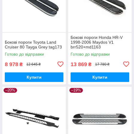
Бокові пороги Honda HR-V
Бокові пороги Toyota Land
1998-2006 Maydos V1
Cruiser 80 Tayga Grey tag173
brr520+md1163
Готово до відправки
Готово до відправки
8 978
13 869
₴
₴
12 645 ₴
17 780 ₴
Купити
Купити
–20%
–19%