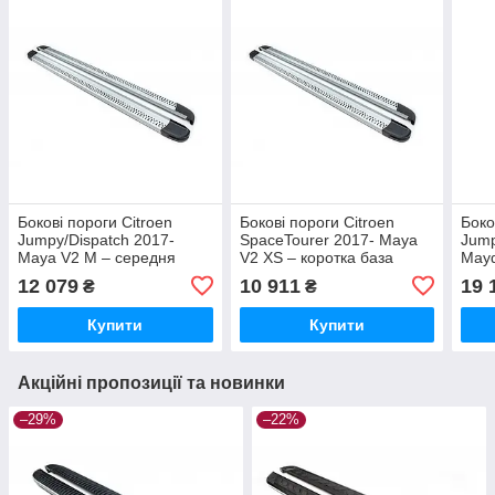
Бокові пороги Citroen
Бокові пороги Citroen
Боко
Jumpy/Dispatch 2017-
SpaceTourer 2017- Maya
Jump
Maya V2 M – середня
V2 XS – коротка база
Mayd
база brr559+my2243
brr559+my2213
база
12 079
10 911
19 
₴
₴
Купити
Купити
Акційні пропозиції та новинки
–29%
–22%