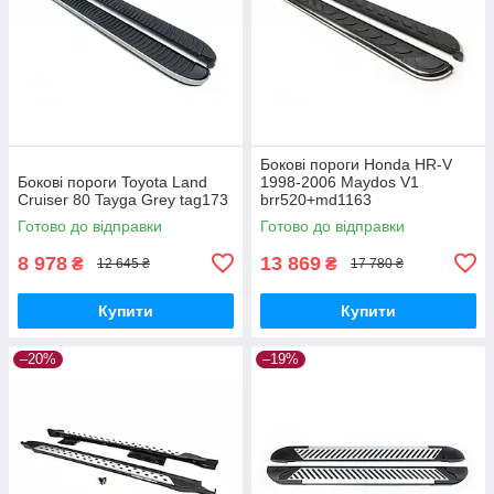
Бокові пороги Honda HR-V
Бокові пороги Toyota Land
1998-2006 Maydos V1
Cruiser 80 Tayga Grey tag173
brr520+md1163
Готово до відправки
Готово до відправки
8 978
13 869
₴
₴
12 645 ₴
17 780 ₴
Купити
Купити
–20%
–19%