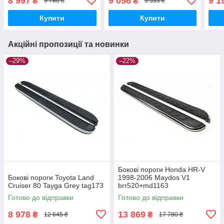
8 997
9 056
9 1
₴
₴
9 780 ₴
9 533 ₴
Купити
Купити
Акційні пропозиції та новинки
–29%
–22%
Бокові пороги Honda HR-V
Бокові пороги Toyota Land
1998-2006 Maydos V1
Cruiser 80 Tayga Grey tag173
brr520+md1163
Готово до відправки
Готово до відправки
8 978
13 869
₴
₴
12 645 ₴
17 780 ₴