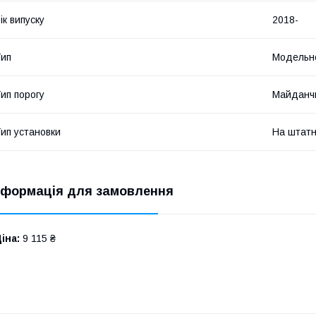
ік випуску
2018-
ип
Модельн
ип порогу
Майданч
ип установки
На штатн
нформація для замовлення
іна:
9 115 ₴