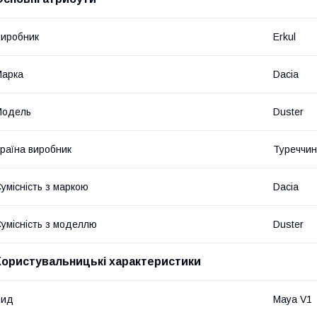
иробник
Erkul
Марка
Dacia
Модель
Duster
раїна виробник
Туреччи
умісність з маркою
Dacia
умісність з моделлю
Duster
Користувальницькі характеристики
Вид
Maya V1