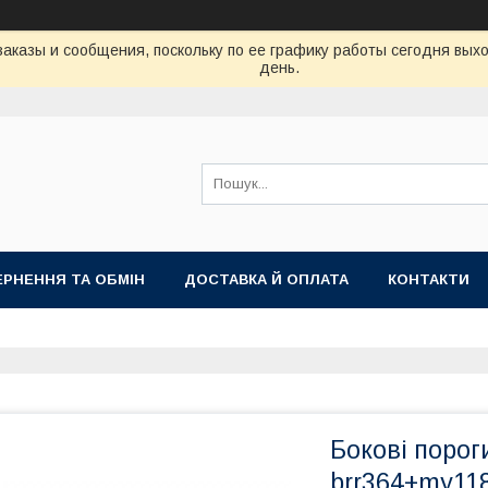
аказы и сообщения, поскольку по ее графику работы сегодня вых
день.
РНЕННЯ ТА ОБМІН
ДОСТАВКА Й ОПЛАТА
КОНТАКТИ
Бокові порог
brr364+my11