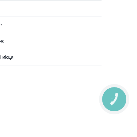
е
ик
і місця
КНОПКА
ЗВ'ЯЗКУ