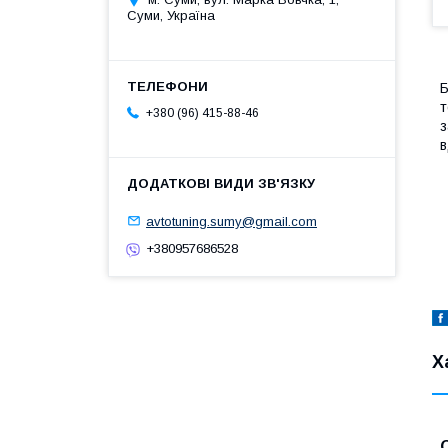
Суми, Україна
Б
т
+380 (96) 415-88-46
з
в
avtotuning.sumy@gmail.com
+380957686528
Х