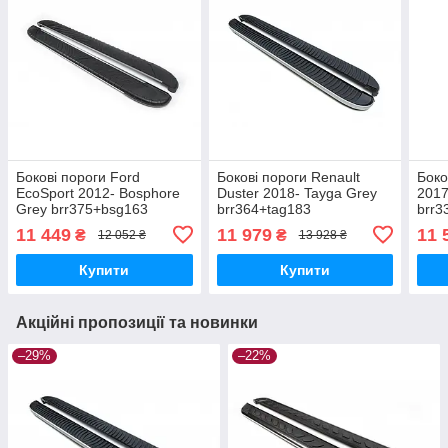
Бокові пороги Ford
Бокові пороги Renault
Боко
EcoSport 2012- Bosphore
Duster 2018- Tayga Grey
2017
Grey brr375+bsg163
brr364+tag183
brr3
11 449
11 979
11 
₴
₴
12 052 ₴
13 928 ₴
Купити
Купити
Акційні пропозиції та новинки
–29%
–22%