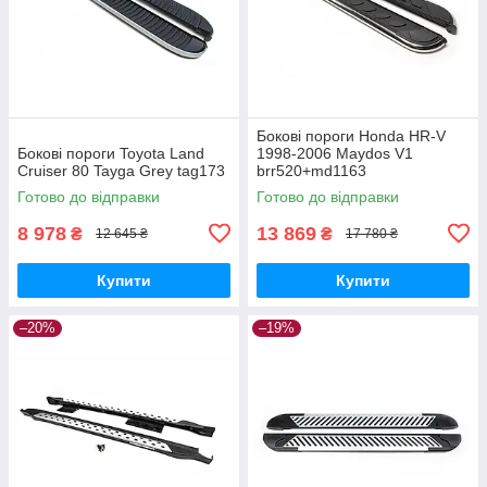
Бокові пороги Honda HR-V
Бокові пороги Toyota Land
1998-2006 Maydos V1
Cruiser 80 Tayga Grey tag173
brr520+md1163
Готово до відправки
Готово до відправки
8 978
13 869
₴
₴
12 645 ₴
17 780 ₴
Купити
Купити
–20%
–19%