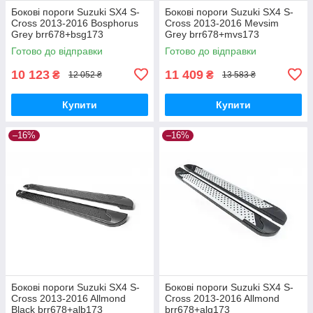
Бокові пороги Suzuki SX4 S-
Бокові пороги Suzuki SX4 S-
Cross 2013-2016 Bosphorus
Cross 2013-2016 Mevsim
Grey brr678+bsg173
Grey brr678+mvs173
Готово до відправки
Готово до відправки
10 123
11 409
₴
₴
12 052 ₴
13 583 ₴
Купити
Купити
–16%
–16%
Бокові пороги Suzuki SX4 S-
Бокові пороги Suzuki SX4 S-
Cross 2013-2016 Allmond
Cross 2013-2016 Allmond
Black brr678+alb173
brr678+alg173