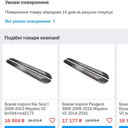
Умови повернення
Повернення товару впродовж 14 днів за рахунок покупця
Всі умови повернення
Подібні товари компанії
Бокові пороги Kia Soul I
Бокові пороги Peugeot
Боко
2008-2013 Maydos V2
3008 2008-2016 Maydos
Esca
brr034+md2173
V2 2014-2016
V2 b
brr360+md2183
16 904
17 177
16 
₴
₴
18 373 ₴
18 670 ₴