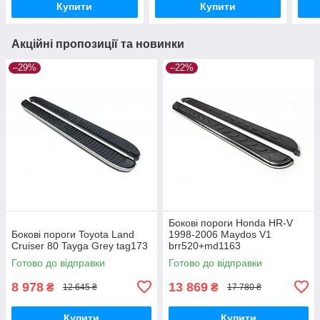
Купити
Купити
Акційні пропозиції та новинки
–29%
–22%
Бокові пороги Honda HR-V
Бокові пороги Toyota Land
1998-2006 Maydos V1
Cruiser 80 Tayga Grey tag173
brr520+md1163
Готово до відправки
Готово до відправки
8 978
13 869
₴
₴
12 645 ₴
17 780 ₴
Купити
Купити