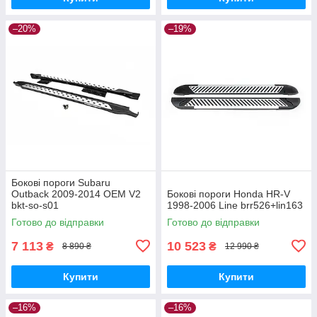
–20%
–19%
Бокові пороги Subaru
Outback 2009-2014 OEM V2
Бокові пороги Honda HR-V
bkt-so-s01
1998-2006 Line brr526+lin163
Готово до відправки
Готово до відправки
7 113
10 523
₴
₴
8 890 ₴
12 990 ₴
Купити
Купити
–16%
–16%