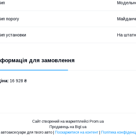
ип
Модельн
ип порогу
Майданч
ип установки
На штатн
нформація для замовлення
іна:
16 928 ₴
Сайт створений на маркетплейсі
Prom.ua
Продавець на Bigl.ua
Drive - автоаксесуари для твого авто |
Поскаржитися на контент
|
Політика конфіденц