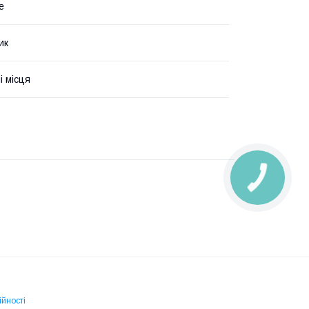
е
ик
і місця
КНОПКА
ЗВ'ЯЗКУ
ійності