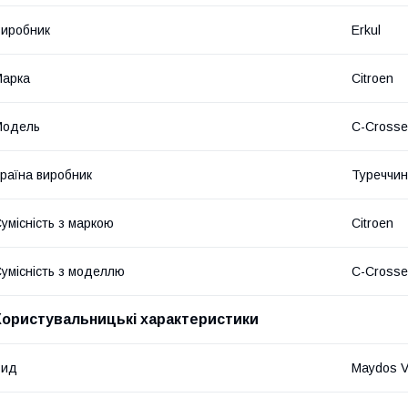
иробник
Erkul
Марка
Citroen
Модель
C-Crosse
раїна виробник
Туреччи
умісність з маркою
Citroen
умісність з моделлю
C-Crosse
Користувальницькі характеристики
Вид
Maydos 