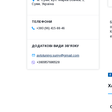
Суми, Україна
Б
о
+380 (96) 415-88-46
К
е
avtotuning.sumy@gmail.com
+380957686528
Х