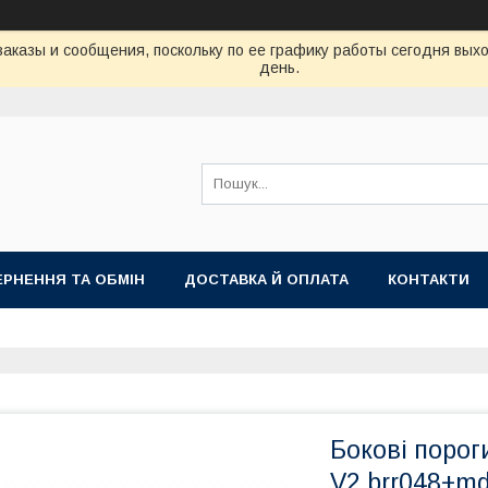
аказы и сообщения, поскольку по ее графику работы сегодня вых
день.
РНЕННЯ ТА ОБМІН
ДОСТАВКА Й ОПЛАТА
КОНТАКТИ
Бокові порог
V2 brr048+m