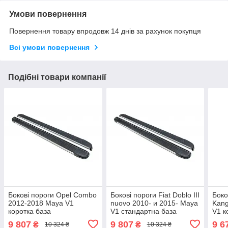
Умови повернення
Повернення товару впродовж 14 днів за рахунок покупця
Всі умови повернення
Подібні товари компанії
Бокові пороги Opel Combo
Бокові пороги Fiat Doblo III
Боко
2012-2018 Maya V1
nuovo 2010- и 2015- Maya
Kang
коротка база
V1 стандартна база
V1 к
brr011+my1193
brr011+my1193
brr
9 807
9 807
9 6
₴
₴
10 324 ₴
10 324 ₴