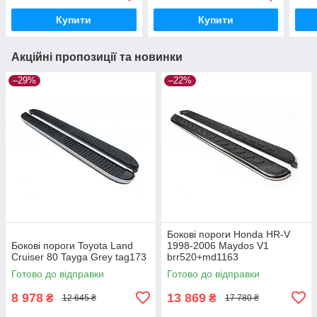
Купити
Купити
Акційні пропозиції та новинки
–29%
–22%
Бокові пороги Honda HR-V
Бокові пороги Toyota Land
1998-2006 Maydos V1
Cruiser 80 Tayga Grey tag173
brr520+md1163
Готово до відправки
Готово до відправки
8 978
13 869
₴
₴
12 645 ₴
17 780 ₴