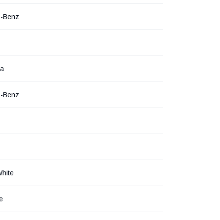
s-Benz
на
s-Benz
White
е