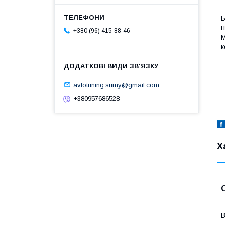
Б
н
+380 (96) 415-88-46
М
к
avtotuning.sumy@gmail.com
+380957686528
Х
В