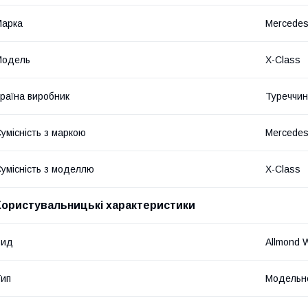
Марка
Mercede
Модель
X-Class
раїна виробник
Туреччи
умісність з маркою
Mercede
умісність з моделлю
X-Class
Користувальницькі характеристики
Вид
Allmond 
ип
Модельн