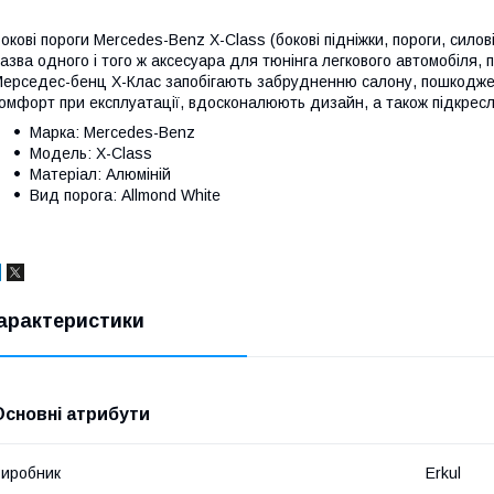
окові пороги Mercedes-Benz X-Class (бокові підніжки, пороги, силов
азва одного і того ж аксесуара для тюнінга легкового автомобіля, 
ерседес-бенц Х-Клас запобігають забрудненню салону, пошкодже
омфорт при експлуатації, вдосконалюють дизайн, а також підкрес
Марка: Mercedes-Benz
Модель: X-Class
Матеріал: Алюміній
Вид порога: Allmond White
арактеристики
Основні атрибути
иробник
Erkul