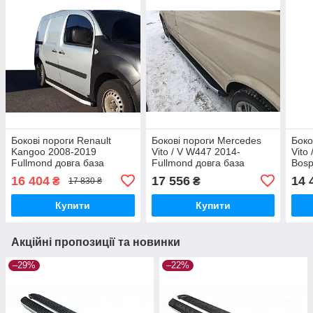
Бокові пороги Renault
Бокові пороги Mercedes
Боко
Kangoo 2008-2019
Vito / V W447 2014-
Vito
Fullmond довга база
Fullmond довга база
Bosp
brr066+ful233
brr047+ful253
(sho
16 404
17 556
14 
₴
₴
17 830 ₴
brr0
Купити
Купити
Акційні пропозиції та новинки
–29%
–22%