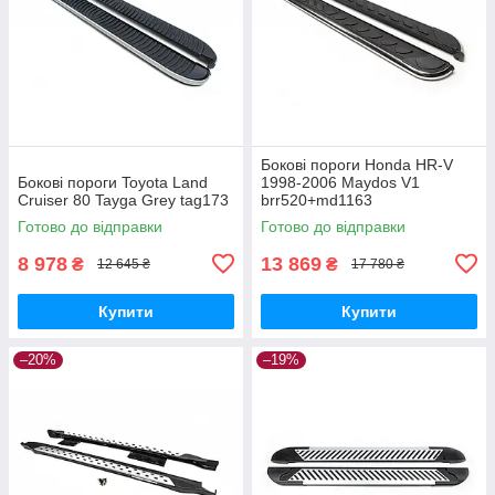
Бокові пороги Honda HR-V
Бокові пороги Toyota Land
1998-2006 Maydos V1
Cruiser 80 Tayga Grey tag173
brr520+md1163
Готово до відправки
Готово до відправки
8 978
13 869
₴
₴
12 645 ₴
17 780 ₴
Купити
Купити
–20%
–19%