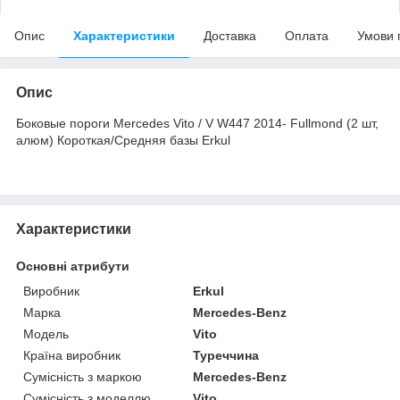
Опис
Характеристики
Доставка
Оплата
Умови 
Опис
Боковые пороги Mercedes Vito / V W447 2014- Fullmond (2 шт,
алюм) Короткая/Средняя базы Erkul
Характеристики
Основні атрибути
Виробник
Erkul
Марка
Mercedes-Benz
Модель
Vito
Країна виробник
Туреччина
Сумісність з маркою
Mercedes-Benz
Сумісність з моделлю
Vito