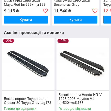
klass W463 1990-2018
klass W463 1990-2018
Sant
Maya Red brr655+myr183
Bosphorus Grey
Tayg
brr655+bsg183
9 115
11 540
12 
₴
₴
Купити
Купити
Акційні пропозиції та новинки
–29%
–22%
Бокові пороги Honda HR-V
Бокові пороги Toyota Land
1998-2006 Maydos V1
Cruiser 80 Tayga Grey tag173
brr520+md1163
Готово до відправки
Готово до відправки