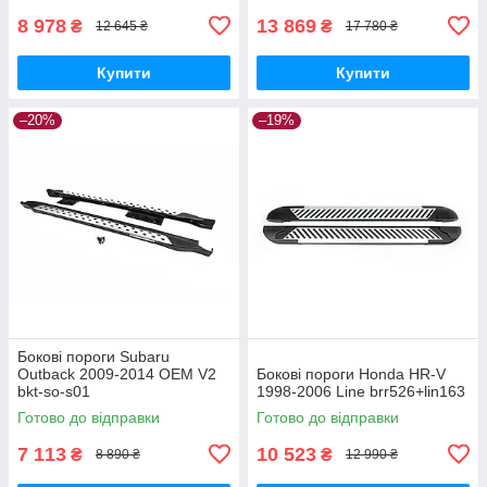
8 978
13 869
₴
₴
12 645 ₴
17 780 ₴
Купити
Купити
–20%
–19%
Бокові пороги Subaru
Outback 2009-2014 OEM V2
Бокові пороги Honda HR-V
bkt-so-s01
1998-2006 Line brr526+lin163
Готово до відправки
Готово до відправки
7 113
10 523
₴
₴
8 890 ₴
12 990 ₴