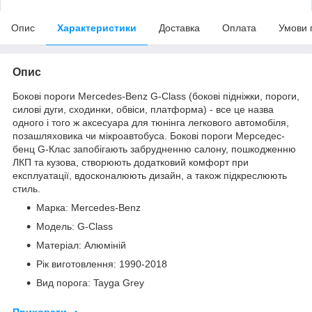
Опис
Характеристики
Доставка
Оплата
Умови 
Опис
Бокові пороги Mercedes-Benz G-Class (бокові підніжки, пороги,
силові дуги, сходинки, обвіси, платформа) - все це назва
одного і того ж аксесуара для тюнінга легкового автомобіля,
позашляховика чи мікроавтобуса. Бокові пороги Мерседес-
бенц G-Клас запобігають забрудненню салону, пошкодженню
ЛКП та кузова, створюють додатковий комфорт при
експлуатації, вдосконалюють дизайн, а також підкреслюють
стиль.
Марка: Mercedes-Benz
Модель: G-Class
Матеріал: Алюміній
Рік виготовлення: 1990-2018
Вид порога: Tayga Grey
Приховати