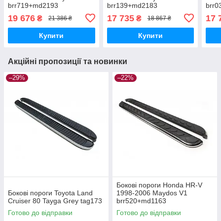
brr719+md2193
brr139+md2183
brr
19 676
17 735
17 
₴
₴
21 386 ₴
18 867 ₴
Купити
Купити
Акційні пропозиції та новинки
–29%
–22%
Бокові пороги Honda HR-V
Бокові пороги Toyota Land
1998-2006 Maydos V1
Cruiser 80 Tayga Grey tag173
brr520+md1163
Готово до відправки
Готово до відправки