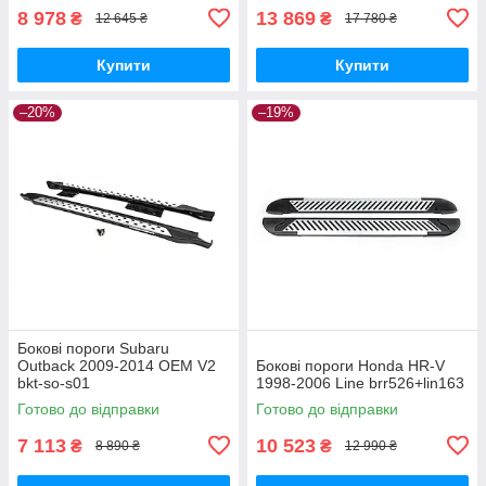
8 978
13 869
₴
₴
12 645 ₴
17 780 ₴
Купити
Купити
–20%
–19%
Бокові пороги Subaru
Outback 2009-2014 OEM V2
Бокові пороги Honda HR-V
bkt-so-s01
1998-2006 Line brr526+lin163
Готово до відправки
Готово до відправки
7 113
10 523
₴
₴
8 890 ₴
12 990 ₴