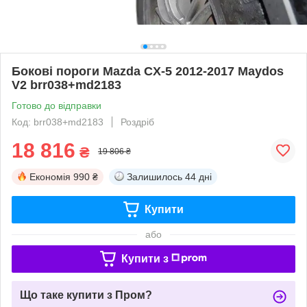
Бокові пороги Mazda CX-5 2012-2017 Maydos
V2 brr038+md2183
Готово до відправки
Код: brr038+md2183
Роздріб
18 816
₴
19 806 ₴
Економія
990 ₴
Залишилось
44 дні
Купити
або
Купити з
Що таке купити з Пром?