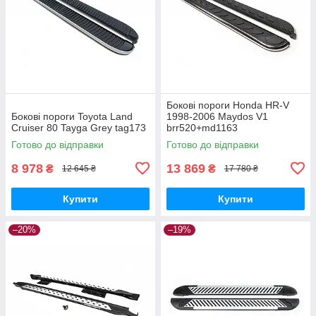
Бокові пороги Honda HR-V
Бокові пороги Toyota Land
1998-2006 Maydos V1
Cruiser 80 Tayga Grey tag173
brr520+md1163
Готово до відправки
Готово до відправки
8 978
13 869
₴
₴
12 645 ₴
17 780 ₴
Купити
Купити
–20%
–19%