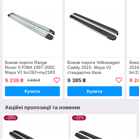
Бокові пороги Range
Бокові пороги Volkswagen
Боко
Rover II P38A 1997-2002
Caddy 2015- Maya V1
2016
Maya V2 brr262+my2183
стандартна база
brr
brr086+my1193
9 239
9 385
9 2
₴
₴
9 830 ₴
Купити
Купити
Акційні пропозиції та новинки
–29%
–22%