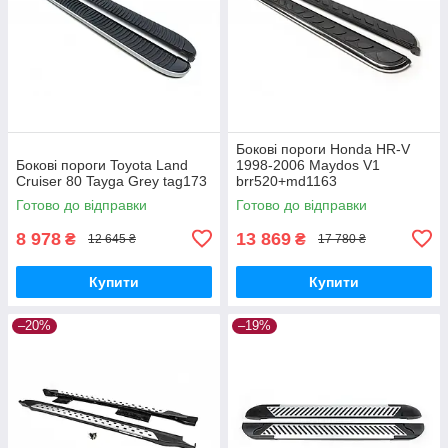
Бокові пороги Honda HR-V
Бокові пороги Toyota Land
1998-2006 Maydos V1
Cruiser 80 Tayga Grey tag173
brr520+md1163
Готово до відправки
Готово до відправки
8 978
13 869
₴
₴
12 645 ₴
17 780 ₴
Купити
Купити
–20%
–19%