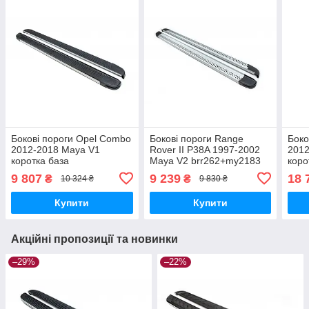
Бокові пороги Opel Combo
Бокові пороги Range
Боко
2012-2018 Maya V1
Rover II P38A 1997-2002
2012
коротка база
Maya V2 brr262+my2183
коро
brr011+my1193
brr
9 807
9 239
18 
₴
₴
10 324 ₴
9 830 ₴
Купити
Купити
Акційні пропозиції та новинки
–29%
–22%