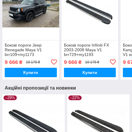
Бокові пороги Jeep
Бокові пороги Infiniti FX
Боко
Renegade Maya V1
2003-2008 Maya V1
Kang
brr109+my1173
brr729+my1193
V1 к
brr
9 666
9 666
9 6
₴
₴
10 175 ₴
10 175 ₴
Купити
Купити
Акційні пропозиції та новинки
–29%
–22%