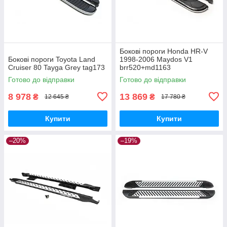
Бокові пороги Honda HR-V
Бокові пороги Toyota Land
1998-2006 Maydos V1
Cruiser 80 Tayga Grey tag173
brr520+md1163
Готово до відправки
Готово до відправки
8 978
13 869
₴
₴
12 645 ₴
17 780 ₴
Купити
Купити
–20%
–19%