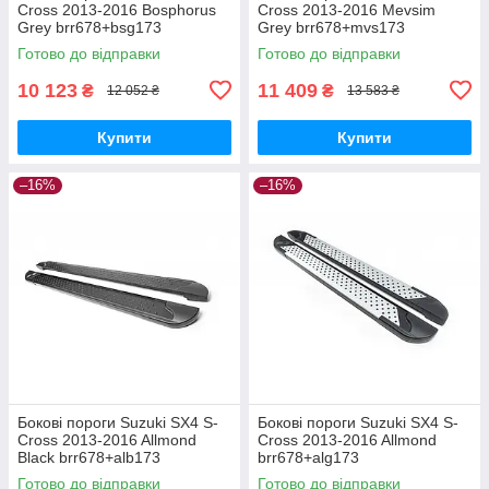
Cross 2013-2016 Bosphorus
Cross 2013-2016 Mevsim
Grey brr678+bsg173
Grey brr678+mvs173
Готово до відправки
Готово до відправки
10 123
11 409
₴
₴
12 052 ₴
13 583 ₴
Купити
Купити
–16%
–16%
Бокові пороги Suzuki SX4 S-
Бокові пороги Suzuki SX4 S-
Cross 2013-2016 Allmond
Cross 2013-2016 Allmond
Black brr678+alb173
brr678+alg173
Готово до відправки
Готово до відправки