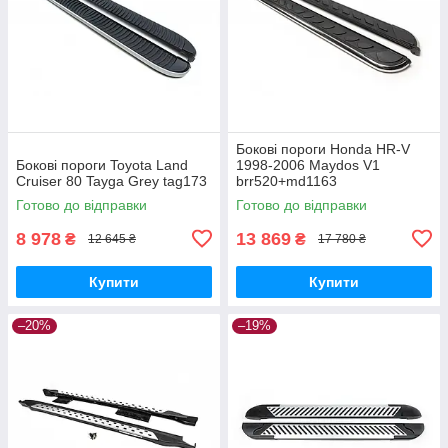
Бокові пороги Honda HR-V
Бокові пороги Toyota Land
1998-2006 Maydos V1
Cruiser 80 Tayga Grey tag173
brr520+md1163
Готово до відправки
Готово до відправки
8 978
13 869
₴
₴
12 645 ₴
17 780 ₴
Купити
Купити
–20%
–19%