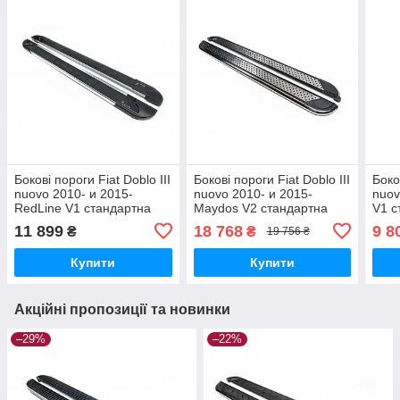
Бокові пороги Fiat Doblo III
Бокові пороги Fiat Doblo III
Боко
nuovo 2010- и 2015-
nuovo 2010- и 2015-
nuov
RedLine V1 стандартна
Maydos V2 стандартна
V1 с
база brr011+rln1193
база brr011+md2193
brr0
11 899
18 768
9 8
₴
₴
19 756 ₴
Купити
Купити
Акційні пропозиції та новинки
–29%
–22%