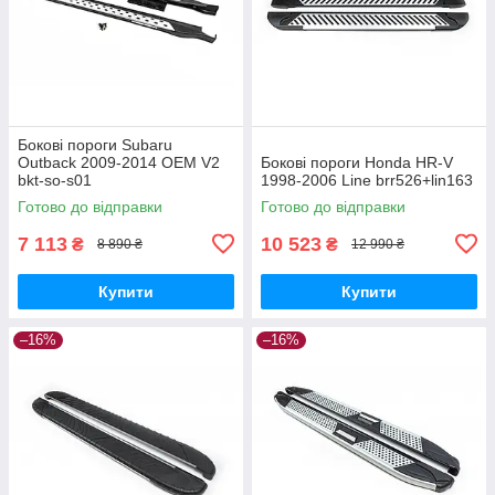
Бокові пороги Subaru
Outback 2009-2014 OEM V2
Бокові пороги Honda HR-V
bkt-so-s01
1998-2006 Line brr526+lin163
Готово до відправки
Готово до відправки
7 113
10 523
₴
₴
8 890 ₴
12 990 ₴
Купити
Купити
–16%
–16%