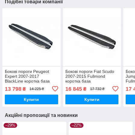
Подібні товари компанії
Бокові пороги Peugeot
Бокові пороги Fiat Scudo
Боко
Expert 2007-2017
2007-2015 Fullmond
Jump
BlackLine коротка база
коротка база
Full
brr013+bkl223
brr013+ful223
brr0
13 798
16 845
17 
₴
₴
14 225 ₴
17 732 ₴
Купити
Купити
Акційні пропозиції та новинки
–29%
–22%