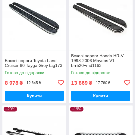
Бокові пороги Honda HR-V
Бокові пороги Toyota Land
1998-2006 Maydos V1
Cruiser 80 Tayga Grey tag173
brr520+md1163
Готово до відправки
Готово до відправки
8 978
13 869
₴
₴
12 645 ₴
17 780 ₴
Купити
Купити
–20%
–19%