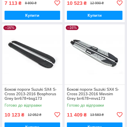
7 113
10 523
₴
₴
8 890 ₴
12 990 ₴
Купити
Купити
–16%
–16%
Бокові пороги Suzuki SX4 S-
Бокові пороги Suzuki SX4 S-
Cross 2013-2016 Bosphorus
Cross 2013-2016 Mevsim
Grey brr678+bsg173
Grey brr678+mvs173
Готово до відправки
Готово до відправки
10 123
11 409
₴
₴
12 052 ₴
13 583 ₴
Купити
Купити