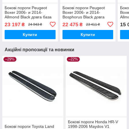
Бокові пороги Peugeot
Бокові пороги Peugeot
Боко
Boxer 2006- и 2014-
Boxer 2006- и 2014-
Boxe
Allmond Black довга база
Bosphorus Black довга
Allm
brr012+alb313
база brr012+bsb313
brr0
23 197
22 475
15 
₴
₴
24 943 ₴
23 411 ₴
Купити
Купити
Акційні пропозиції та новинки
–29%
–22%
Бокові пороги Honda HR-V
Бокові пороги Toyota Land
1998-2006 Maydos V1