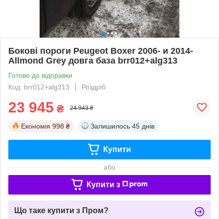
Бокові пороги Peugeot Boxer 2006- и 2014-
Allmond Grey довга база brr012+alg313
Готово до відправки
Код: brr012+alg313
Роздріб
23 945
₴
24 943 ₴
Економія
998 ₴
Залишилось
45 днів
Купити
або
Купити з
Що таке купити з Пром?