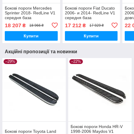
Бокові пороги Mercedes
Бокові пороги Fiat Ducato
Боко
Sprinter 2018- RedLine V1
2006- и 2014- RedLine V1
2006
середня база
середня база
довг
brr642+rln1263
brr012+rln1263
18 207
17 212
22 
₴
₴
18 966 ₴
17 929 ₴
Купити
Купити
Акційні пропозиції та новинки
–29%
–22%
Бокові пороги Honda HR-V
Бокові пороги Toyota Land
1998-2006 Maydos V1