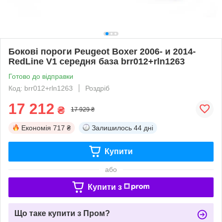
Бокові пороги Peugeot Boxer 2006- и 2014-
RedLine V1 середня база brr012+rln1263
Готово до відправки
Код: brr012+rln1263
Роздріб
17 212
₴
17 929 ₴
Економія
717 ₴
Залишилось
44 дні
Купити
або
Купити з
Що таке купити з Пром?