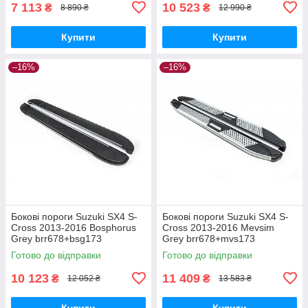
7 113
10 523
₴
₴
8 890 ₴
12 990 ₴
Купити
Купити
–16%
–16%
Бокові пороги Suzuki SX4 S-
Бокові пороги Suzuki SX4 S-
Cross 2013-2016 Bosphorus
Cross 2013-2016 Mevsim
Grey brr678+bsg173
Grey brr678+mvs173
Готово до відправки
Готово до відправки
10 123
11 409
₴
₴
12 052 ₴
13 583 ₴
Купити
Купити