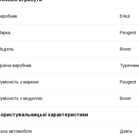
иробник
Erkul
Марка
Peugeot
Модель
Boxer
раїна виробник
Туреччи
умісність з маркою
Peugeot
умісність з моделлю
Boxer
Користувальницькі характеристики
аза автомобіля
Довга