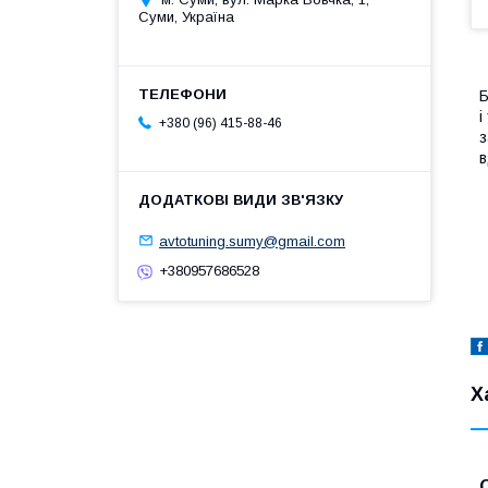
Суми, Україна
Б
і
+380 (96) 415-88-46
з
в
avtotuning.sumy@gmail.com
+380957686528
Х