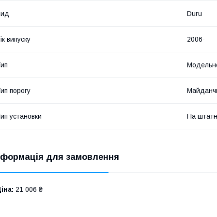
Вид
Duru
ік випуску
2006-
ип
Модельн
ип порогу
Майданч
ип установки
На штатн
нформація для замовлення
іна:
21 006 ₴