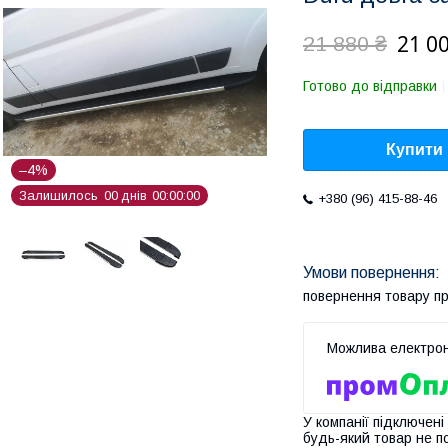
21 0
21 880 ₴
Готово до відправки
Купити
–4%
Залишилось
0
0
днів
0
0
0
0
0
0
+380 (96) 415-88-46
повернення товару п
У компанії підключені
будь-який товар не п