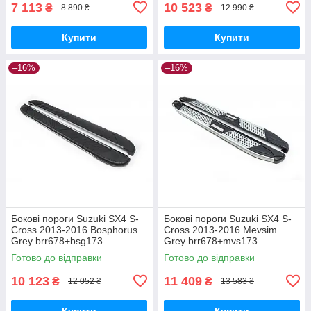
7 113
10 523
₴
₴
8 890 ₴
12 990 ₴
Купити
Купити
–16%
–16%
Бокові пороги Suzuki SX4 S-
Бокові пороги Suzuki SX4 S-
Cross 2013-2016 Bosphorus
Cross 2013-2016 Mevsim
Grey brr678+bsg173
Grey brr678+mvs173
Готово до відправки
Готово до відправки
10 123
11 409
₴
₴
12 052 ₴
13 583 ₴
Купити
Купити