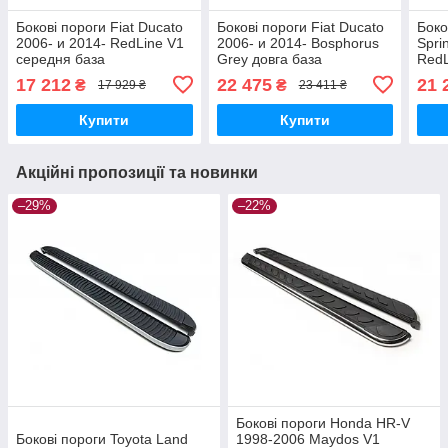
Бокові пороги Fiat Ducato
Бокові пороги Fiat Ducato
Боко
2006- и 2014- RedLine V1
2006- и 2014- Bosphorus
Spri
середня база
Grey довга база
RedL
brr012+rln1263
brr012+bsg313
brr0
17 212
22 475
21 
₴
₴
17 929 ₴
23 411 ₴
Купити
Купити
Акційні пропозиції та новинки
–29%
–22%
Бокові пороги Honda HR-V
Бокові пороги Toyota Land
1998-2006 Maydos V1