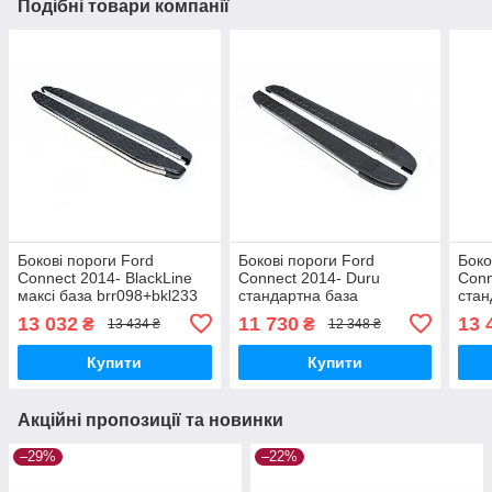
Подібні товари компанії
Бокові пороги Ford
Бокові пороги Ford
Боко
Connect 2014- BlackLine
Connect 2014- Duru
Conn
максі база brr098+bkl233
стандартна база
стан
brr098+dur193
brr0
13 032
11 730
13 
₴
₴
13 434 ₴
12 348 ₴
Купити
Купити
Акційні пропозиції та новинки
–29%
–22%