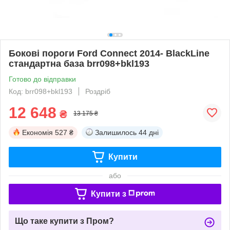
Бокові пороги Ford Connect 2014- BlackLine
стандартна база brr098+bkl193
Готово до відправки
Код: brr098+bkl193
Роздріб
12 648
₴
13 175 ₴
Економія
527 ₴
Залишилось
44 дні
Купити
або
Купити з
Що таке купити з Пром?