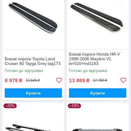
Бокові пороги Honda HR-V
Бокові пороги Toyota Land
1998-2006 Maydos V1
Cruiser 80 Tayga Grey tag173
brr520+md1163
Готово до відправки
Готово до відправки
8 978
13 869
₴
₴
12 645 ₴
17 780 ₴
Купити
Купити
–20%
–19%