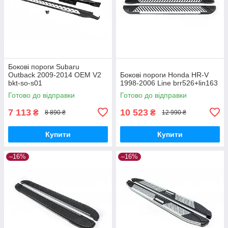
Бокові пороги Subaru
Outback 2009-2014 OEM V2
Бокові пороги Honda HR-V
bkt-so-s01
1998-2006 Line brr526+lin163
Готово до відправки
Готово до відправки
7 113
10 523
₴
₴
8 890 ₴
12 990 ₴
Купити
Купити
–16%
–16%