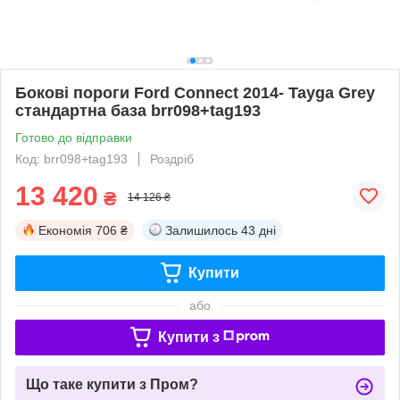
Бокові пороги Ford Connect 2014- Tayga Grey
стандартна база brr098+tag193
Готово до відправки
Код: brr098+tag193
Роздріб
13 420
₴
14 126 ₴
Економія
706 ₴
Залишилось
43 дні
Купити
або
Купити з
Що таке купити з Пром?