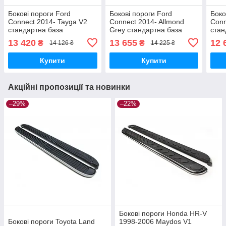
Бокові пороги Ford
Бокові пороги Ford
Боко
Connect 2014- Tayga V2
Connect 2014- Allmond
Conn
стандартна база
Grey стандартна база
стан
brr098+tav193
brr098+alg193
brr0
13 420
13 655
12 
₴
₴
14 126 ₴
14 225 ₴
Купити
Купити
Акційні пропозиції та новинки
–29%
–22%
Бокові пороги Honda HR-V
Бокові пороги Toyota Land
1998-2006 Maydos V1