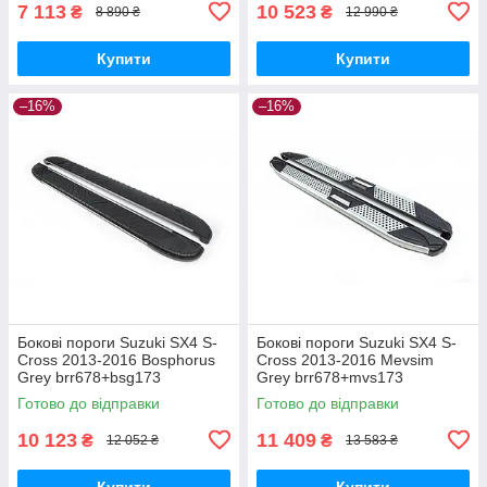
7 113
10 523
₴
₴
8 890 ₴
12 990 ₴
Купити
Купити
–16%
–16%
Бокові пороги Suzuki SX4 S-
Бокові пороги Suzuki SX4 S-
Cross 2013-2016 Bosphorus
Cross 2013-2016 Mevsim
Grey brr678+bsg173
Grey brr678+mvs173
Готово до відправки
Готово до відправки
10 123
11 409
₴
₴
12 052 ₴
13 583 ₴
Купити
Купити