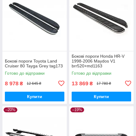
Бокові пороги Honda HR-V
Бокові пороги Toyota Land
1998-2006 Maydos V1
Cruiser 80 Tayga Grey tag173
brr520+md1163
Готово до відправки
Готово до відправки
8 978
13 869
₴
₴
12 645 ₴
17 780 ₴
Купити
Купити
–20%
–19%