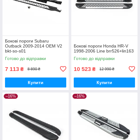
Бокові пороги Subaru
Outback 2009-2014 OEM V2
Бокові пороги Honda HR-V
bkt-so-s01
1998-2006 Line brr526+lin163
Готово до відправки
Готово до відправки
7 113
10 523
₴
₴
8 890 ₴
12 990 ₴
Купити
Купити
–16%
–16%