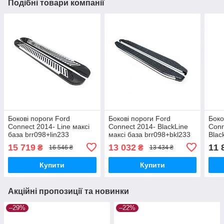
Подібні товари компанії
Бокові пороги Ford
Бокові пороги Ford
Боко
Connect 2014- Line максі
Connect 2014- BlackLine
Conn
база brr098+lin233
максі база brr098+bkl233
Blac
brr0
15 719
13 032
11 
₴
₴
16 546 ₴
13 434 ₴
Купити
Купити
Акційні пропозиції та новинки
–29%
–22%