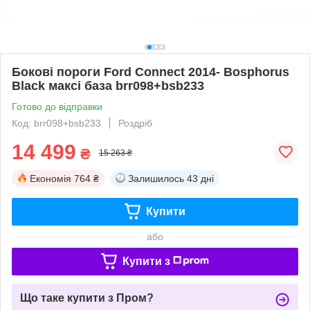
Бокові пороги Ford Connect 2014- Bosphorus
Black максі база brr098+bsb233
Готово до відправки
Код: brr098+bsb233
Роздріб
14 499
₴
15 263 ₴
Економія
764 ₴
Залишилось
43 дні
Купити
або
Купити з
Що таке купити з Пром?