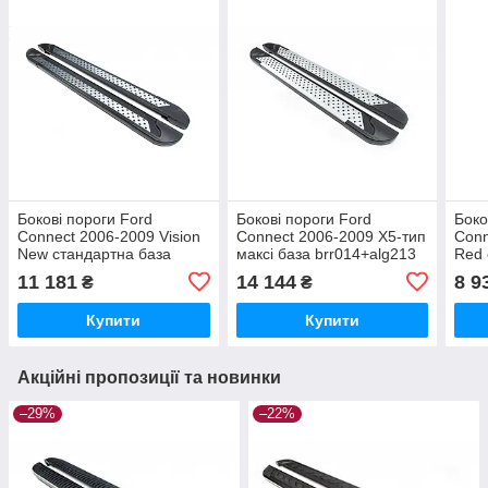
Бокові пороги Ford
Бокові пороги Ford
Боко
Connect 2006-2009 Vision
Connect 2006-2009 X5-тип
Conn
New стандартна база
максі база brr014+alg213
Red 
brr014+vsn183
brr0
11 181
14 144
8 9
₴
₴
Купити
Купити
Акційні пропозиції та новинки
–29%
–22%