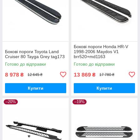
Бокові пороги Honda HR-V
Бокові пороги Toyota Land
1998-2006 Maydos V1
Cruiser 80 Tayga Grey tag173
brr520+md1163
Готово до відправки
Готово до відправки
8 978
13 869
₴
₴
12 645 ₴
17 780 ₴
Купити
Купити
–20%
–19%