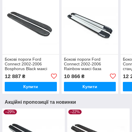
Бокові пороги Ford
Бокові пороги Ford
Боко
Connect 2002-2006
Connect 2002-2006
Conn
Bosphorus Black максі
Rainbow максі база
стан
база brr014+bsb213
brr014+rai213
brr0
12 887
10 866
12 
₴
₴
Купити
Купити
Акційні пропозиції та новинки
–29%
–22%