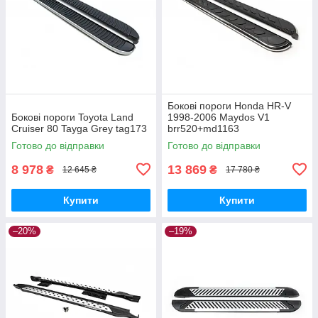
Бокові пороги Honda HR-V
Бокові пороги Toyota Land
1998-2006 Maydos V1
Cruiser 80 Tayga Grey tag173
brr520+md1163
Готово до відправки
Готово до відправки
8 978
13 869
₴
₴
12 645 ₴
17 780 ₴
Купити
Купити
–20%
–19%