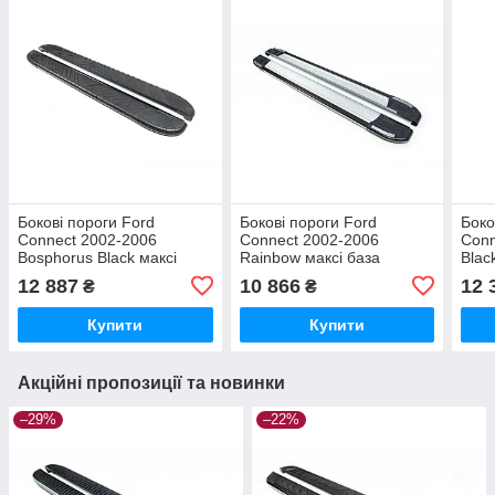
Бокові пороги Ford
Бокові пороги Ford
Боко
Connect 2002-2006
Connect 2002-2006
Conn
Bosphorus Black максі
Rainbow максі база
Blac
база brr014+bsb213
brr014+rai213
brr0
12 887
10 866
12 
₴
₴
Купити
Купити
Акційні пропозиції та новинки
–29%
–22%