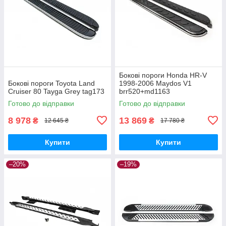
Бокові пороги Honda HR-V
Бокові пороги Toyota Land
1998-2006 Maydos V1
Cruiser 80 Tayga Grey tag173
brr520+md1163
Готово до відправки
Готово до відправки
8 978
13 869
₴
₴
12 645 ₴
17 780 ₴
Купити
Купити
–20%
–19%