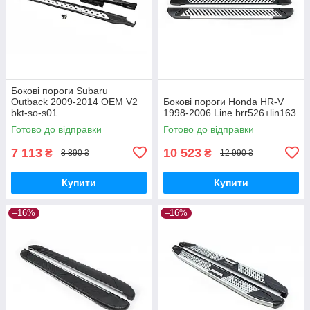
Бокові пороги Subaru
Outback 2009-2014 OEM V2
Бокові пороги Honda HR-V
bkt-so-s01
1998-2006 Line brr526+lin163
Готово до відправки
Готово до відправки
7 113
10 523
₴
₴
8 890 ₴
12 990 ₴
Купити
Купити
–16%
–16%