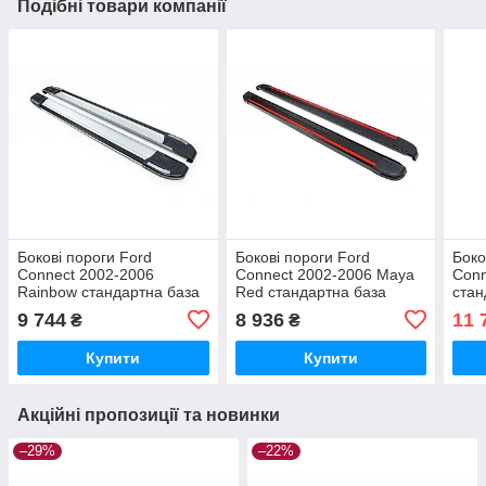
Подібні товари компанії
Бокові пороги Ford
Бокові пороги Ford
Боко
Connect 2002-2006
Connect 2002-2006 Maya
Conn
Rainbow стандартна база
Red стандартна база
стан
brr014+rai183
brr014+myr183
brr0
9 744
8 936
11 
₴
₴
Купити
Купити
Акційні пропозиції та новинки
–29%
–22%