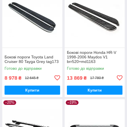
Бокові пороги Honda HR-V
Бокові пороги Toyota Land
1998-2006 Maydos V1
Cruiser 80 Tayga Grey tag173
brr520+md1163
Готово до відправки
Готово до відправки
8 978
13 869
₴
₴
12 645 ₴
17 780 ₴
Купити
Купити
–20%
–19%