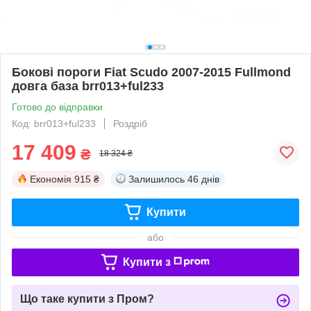
Бокові пороги Fiat Scudo 2007-2015 Fullmond
довга база brr013+ful233
Готово до відправки
Код: brr013+ful233
Роздріб
17 409
₴
18 324 ₴
Економія
915 ₴
Залишилось
46 днів
Купити
або
Купити з
Що таке купити з Пром?