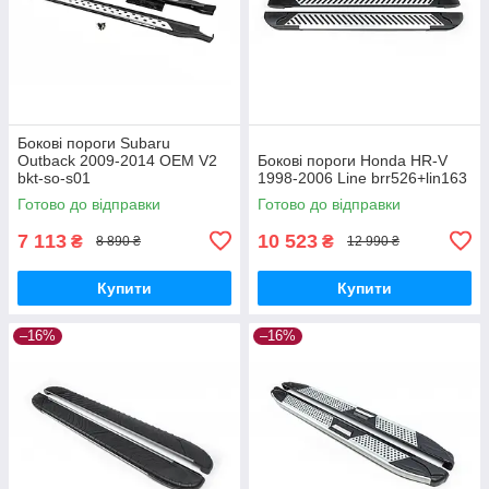
Бокові пороги Subaru
Outback 2009-2014 OEM V2
Бокові пороги Honda HR-V
bkt-so-s01
1998-2006 Line brr526+lin163
Готово до відправки
Готово до відправки
7 113
10 523
₴
₴
8 890 ₴
12 990 ₴
Купити
Купити
–16%
–16%