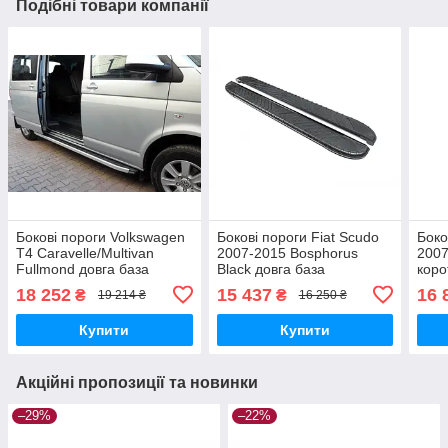
Подібні товари компанії
Бокові пороги Volkswagen
Бокові пороги Fiat Scudo
Боко
T4 Caravelle/Multivan
2007-2015 Bosphorus
2007
Fullmond довга база
Black довга база
коро
brr087+ful253
brr013+bsb233
brr0
18 252
15 437
16 
₴
₴
19 214 ₴
16 250 ₴
Купити
Купити
Акційні пропозиції та новинки
–29%
–22%