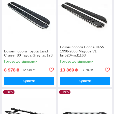
Бокові пороги Honda HR-V
Бокові пороги Toyota Land
1998-2006 Maydos V1
Cruiser 80 Tayga Grey tag173
brr520+md1163
Готово до відправки
Готово до відправки
8 978
13 869
₴
₴
12 645 ₴
17 780 ₴
Купити
Купити
–20%
–19%