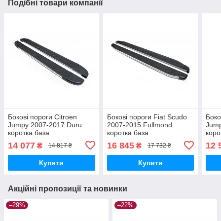
Подібні товари компанії
Бокові пороги Citroen
Бокові пороги Fiat Scudo
Боко
Jumpy 2007-2017 Duru
2007-2015 Fullmond
Jump
коротка база
коротка база
коро
brr013+dur223
brr013+ful223
brr0
14 077
16 845
12 
₴
₴
14 817 ₴
17 732 ₴
Купити
Купити
Акційні пропозиції та новинки
–29%
–22%