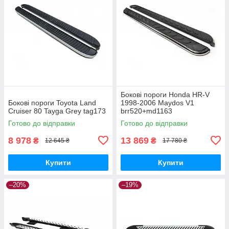
Бокові пороги Honda HR-V
Бокові пороги Toyota Land
1998-2006 Maydos V1
Cruiser 80 Tayga Grey tag173
brr520+md1163
Готово до відправки
Готово до відправки
8 978
13 869
₴
₴
12 645 ₴
17 780 ₴
Купити
Купити
–20%
–19%