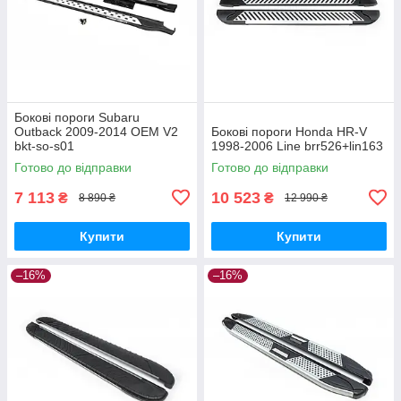
Бокові пороги Subaru
Outback 2009-2014 OEM V2
Бокові пороги Honda HR-V
bkt-so-s01
1998-2006 Line brr526+lin163
Готово до відправки
Готово до відправки
7 113
10 523
₴
₴
8 890 ₴
12 990 ₴
Купити
Купити
–16%
–16%