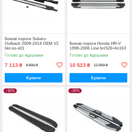
Бокові пороги Subaru
Outback 2009-2014 OEM V2
Бокові пороги Honda HR-V
bkt-so-s01
1998-2006 Line brr526+lin163
Готово до відправки
Готово до відправки
7 113
10 523
₴
₴
8 890 ₴
12 990 ₴
Купити
Купити
–16%
–16%