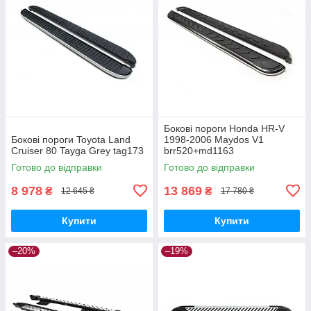
Бокові пороги Honda HR-V
Бокові пороги Toyota Land
1998-2006 Maydos V1
Cruiser 80 Tayga Grey tag173
brr520+md1163
Готово до відправки
Готово до відправки
8 978
13 869
₴
₴
12 645 ₴
17 780 ₴
Купити
Купити
–20%
–19%