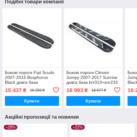
Подібні товари компанії
Бокові пороги Fiat Scudo
Бокові пороги Citroen
Боко
2007-2015 Bosphorus
Jumpy 2007-2017 Sunrise
Jump
Black довга база
довга база brr013+snr233
Blac
brr013+bsb233
brr0
15 437
16 993
16 
₴
₴
16 250 ₴
18 077 ₴
Купити
Купити
Акційні пропозиції та новинки
–29%
–22%