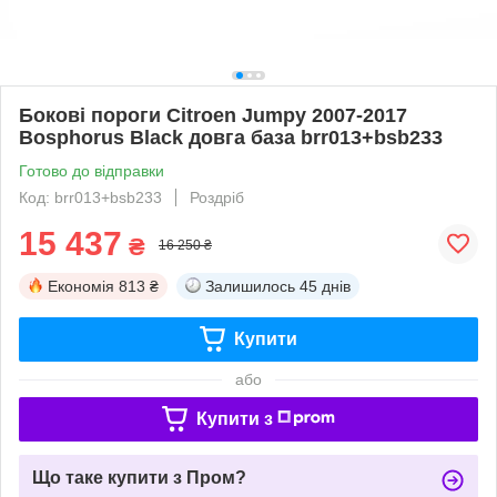
Бокові пороги Citroen Jumpy 2007-2017
Bosphorus Black довга база brr013+bsb233
Готово до відправки
Код: brr013+bsb233
Роздріб
15 437
₴
16 250 ₴
Економія
813 ₴
Залишилось
45 днів
Купити
або
Купити з
Що таке купити з Пром?