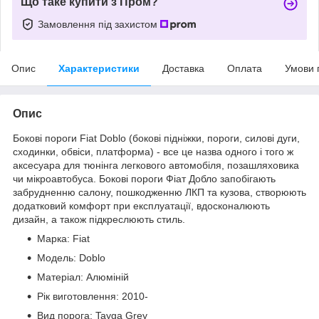
Що таке купити з Пром?
Замовлення під захистом
Опис
Характеристики
Доставка
Оплата
Умови 
Опис
Бокові пороги Fiat Doblo (бокові підніжки, пороги, силові дуги,
сходинки, обвіси, платформа) - все це назва одного і того ж
аксесуара для тюнінга легкового автомобіля, позашляховика
чи мікроавтобуса. Бокові пороги Фіат Добло запобігають
забрудненню салону, пошкодженню ЛКП та кузова, створюють
додатковий комфорт при експлуатації, вдосконалюють
дизайн, а також підкреслюють стиль.
Марка: Fiat
Модель: Doblo
Матеріал: Алюміній
Рік виготовлення: 2010-
Вид порога: Tayga Grey