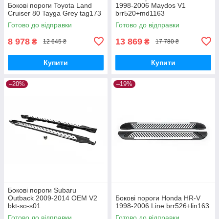
Бокові пороги Toyota Land
1998-2006 Maydos V1
Cruiser 80 Tayga Grey tag173
brr520+md1163
Готово до відправки
Готово до відправки
8 978
13 869
₴
₴
12 645 ₴
17 780 ₴
Купити
Купити
–20%
–19%
Бокові пороги Subaru
Outback 2009-2014 OEM V2
Бокові пороги Honda HR-V
bkt-so-s01
1998-2006 Line brr526+lin163
Готово до відправки
Готово до відправки