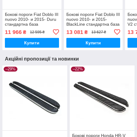
Бокові пороги Fiat Doblo III
Бокові пороги Fiat Doblo III
Боко
nuovo 2010- и 2015- Duru
nuovo 2010- и 2015-
nuov
стандартна база
BlackLine стандартна база
V2 с
brr011+dur193
brr011+bkl193
brr0
11 966
13 081
13 
₴
₴
12 595 ₴
13 627 ₴
Купити
Купити
Акційні пропозиції та новинки
–29%
–22%
Бокові пороги Honda HR-V