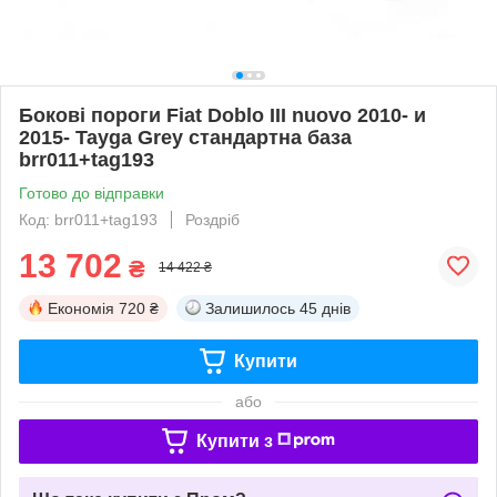
Бокові пороги Fiat Doblo III nuovo 2010- и
2015- Tayga Grey стандартна база
brr011+tag193
Готово до відправки
Код: brr011+tag193
Роздріб
13 702
₴
14 422 ₴
Економія
720 ₴
Залишилось
45 днів
Купити
або
Купити з