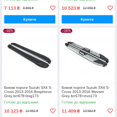
7 113
10 523
₴
₴
8 890 ₴
12 990 ₴
Купити
Купити
–16%
–16%
Бокові пороги Suzuki SX4 S-
Бокові пороги Suzuki SX4 S-
Cross 2013-2016 Bosphorus
Cross 2013-2016 Mevsim
Grey brr678+bsg173
Grey brr678+mvs173
Готово до відправки
Готово до відправки
10 123
11 409
₴
₴
12 052 ₴
13 583 ₴