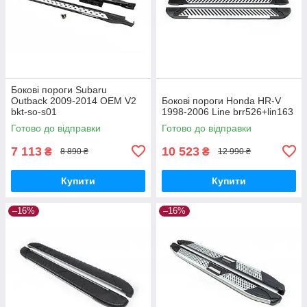
Бокові пороги Subaru
Outback 2009-2014 OEM V2
Бокові пороги Honda HR-V
bkt-so-s01
1998-2006 Line brr526+lin163
Готово до відправки
Готово до відправки
7 113
10 523
₴
₴
8 890 ₴
12 990 ₴
Купити
Купити
–16%
–16%