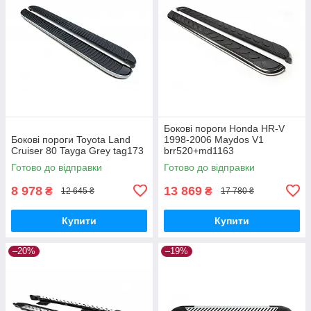
Бокові пороги Honda HR-V
Бокові пороги Toyota Land
1998-2006 Maydos V1
Cruiser 80 Tayga Grey tag173
brr520+md1163
Готово до відправки
Готово до відправки
8 978
13 869
₴
₴
12 645 ₴
17 780 ₴
Купити
Купити
–20%
–19%