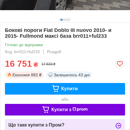
Бокові пороги Fiat Doblo III nuovo 2010- и
2015- Fullmond максі база brr011+ful233
Готово до відправки
Код: brr011+ful233
Роздріб
16 751
₴
17 633 ₴
Економія
882 ₴
Залишилось
43 дні
Купити
або
Купити з
Що таке купити з Пром?