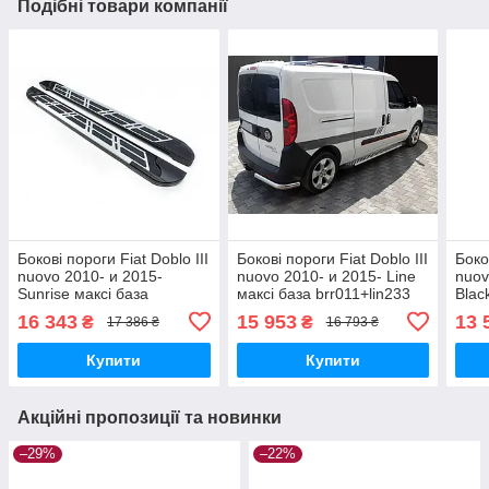
Подібні товари компанії
Бокові пороги Fiat Doblo III
Бокові пороги Fiat Doblo III
Боко
nuovo 2010- и 2015-
nuovo 2010- и 2015- Line
nuov
Sunrise максі база
максі база brr011+lin233
Blac
brr011+snr233
brr0
16 343
15 953
13 
₴
₴
17 386 ₴
16 793 ₴
Купити
Купити
Акційні пропозиції та новинки
–29%
–22%