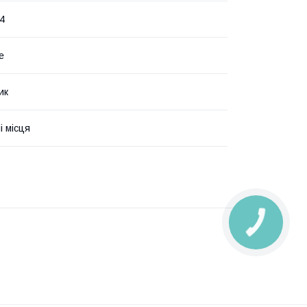
4
е
ик
і місця
КНОПКА
ЗВ'ЯЗКУ