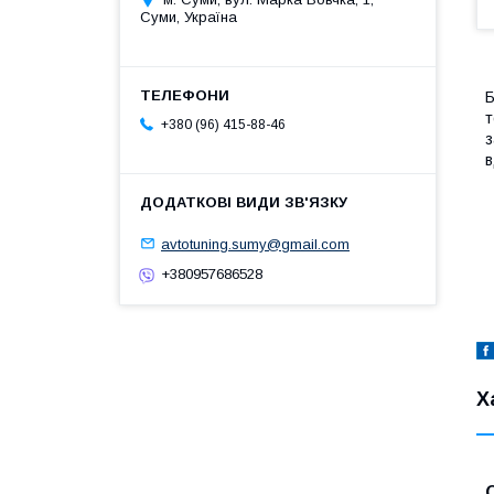
Суми, Україна
Б
т
+380 (96) 415-88-46
з
в
avtotuning.sumy@gmail.com
+380957686528
Х