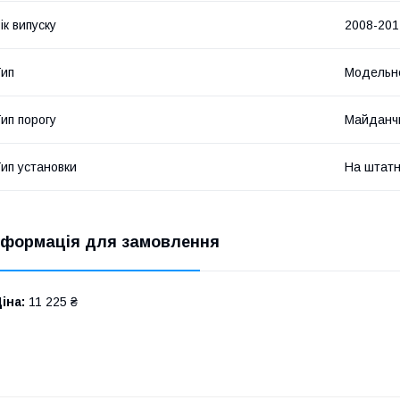
ік випуску
2008-201
ип
Модельн
ип порогу
Майданч
ип установки
На штатн
нформація для замовлення
іна:
11 225 ₴