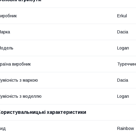
иробник
Erkul
Марка
Dacia
Модель
Logan
раїна виробник
Туреччи
умісність з маркою
Dacia
умісність з моделлю
Logan
Користувальницькі характеристики
Вид
Rainbow