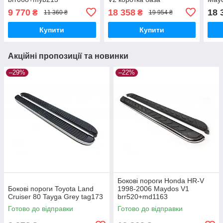
brr066+md2193
brr
9 770
18 358
18 
₴
₴
11 360 ₴
19 954 ₴
Купити
Купити
Акційні пропозиції та новинки
–29%
–22%
Бокові пороги Honda HR-V
Бокові пороги Toyota Land
1998-2006 Maydos V1
Cruiser 80 Tayga Grey tag173
brr520+md1163
Готово до відправки
Готово до відправки