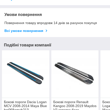
Умови повернення
Повернення товару впродовж 14 днів за рахунок покупця
Всі умови повернення
Подібні товари компанії
Бокові пороги Dacia Logan
Бокові пороги Renault
Боко
MCV 2008-2014 Maya Blue
Kangoo 2008-2019 Maydos
Log
brr068+myb213
V2 коротка база
May