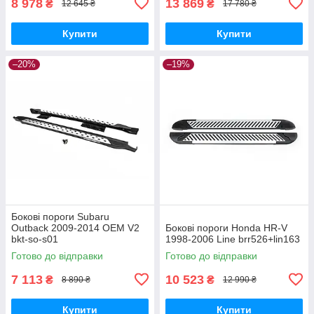
8 978
13 869
₴
₴
12 645 ₴
17 780 ₴
Купити
Купити
–20%
–19%
Бокові пороги Subaru
Outback 2009-2014 OEM V2
Бокові пороги Honda HR-V
bkt-so-s01
1998-2006 Line brr526+lin163
Готово до відправки
Готово до відправки
7 113
10 523
₴
₴
8 890 ₴
12 990 ₴
Купити
Купити